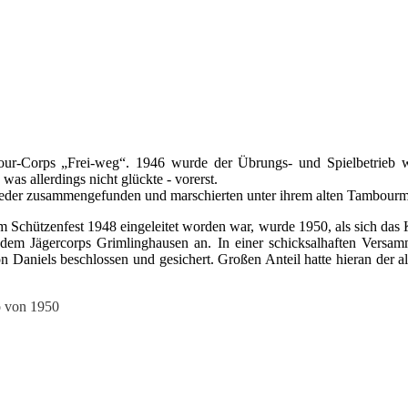
ur-Corps „Frei-weg“. 1946 wurde der Übrungs- und Spielbetrieb wie
as allerdings nicht glückte - vorerst.
ieder zusammengefunden und marschierten unter ihrem alten Tambourmaj
 Schützenfest 1948 eingeleitet worden war, wurde 1950, als sich das K
 dem Jägercorps Grimlinghausen an. In einer schicksalhaften Versa
aniels beschlossen und gesichert. Großen Anteil hatte hieran der all